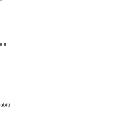
e e
ubiti