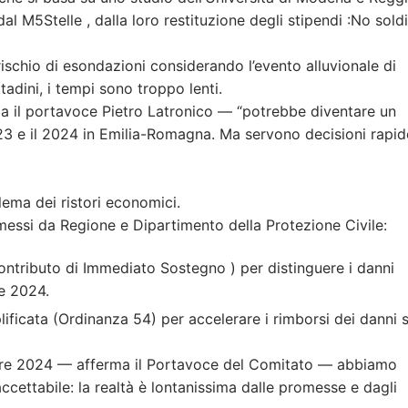
l M5Stelle , dalla loro restituzione degli stipendi :No soldi
l rischio di esondazioni considerando l’evento alluvionale di
adini, i tempi sono troppo lenti.
ga il portavoce Pietro Latronico — “potrebbe diventare un
 2023 e il 2024 in Emilia-Romagna. Ma servono decisioni rapid
lema dei ristori economici.
omessi da Regione e Dipartimento della Protezione Civile:
ntributo di Immediato Sostegno ) per distinguere i danni
re 2024.
ificata (Ordinanza 54) per accelerare i rimborsi dei danni s
tobre 2024 — afferma il Portavoce del Comitato — abbiamo
ccettabile: la realtà è lontanissima dalle promesse e dagli