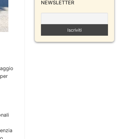
NEWSLETTER
saggio
 per
onali
genzia
io