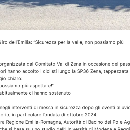
iro dell’Emilia: “Sicurezza per la valle, non possiamo più
a organizzata dal Comitato Val di Zena in occasione del pas
nitori hanno accolto i ciclisti lungo la SP36 Zena, tappezzata
gio chiaro:
 possiamo più aspettare!”
le abitualmente ci hanno sostenuto
 negli interventi di messa in sicurezza dopo gli eventi alluvi
torio, in particolare l’ondata di ottobre 2024.
 tra Regione Emilia-Romagna, Autorità di Bacino del Po e A
, che si basa su uno studio dell’Università di Modena e Regg