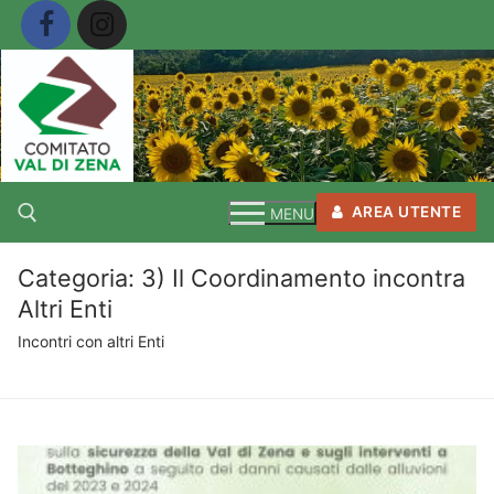
Vai
al
contenuto
AREA UTENTE
MENU
Categoria:
3) Il Coordinamento incontra
Cerca:
Altri Enti
Incontri con altri Enti