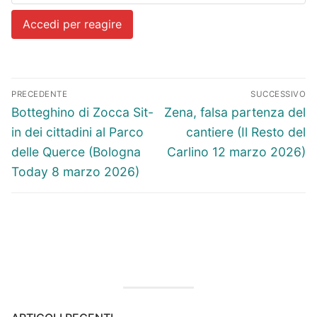
Accedi per reagire
Navigazione
PRECEDENTE
SUCCESSIVO
articoli
Articolo
Articolo
Botteghino di Zocca Sit-
Zena, falsa partenza del
precedente:
successivo:
in dei cittadini al Parco
cantiere (Il Resto del
delle Querce (Bologna
Carlino 12 marzo 2026)
Today 8 marzo 2026)