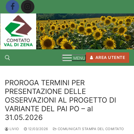
Vai
al
contenuto
AREA UTENTE
MENU
PROROGA TERMINI PER
Cerca:
PRESENTAZIONE DELLE
OSSERVAZIONI AL PROGETTO DI
VARIANTE DEL PAI PO – al
31.05.2026
LIVIO
12/03/2026
COMUNICATI STAMPA DEL COMITATO