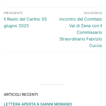
Navigazione
PRECEDENTE
SUCCESSIVO
articoli
Articolo
Articolo
Il Resto del Carlino 05
Incontro del Comitato
precedente:
successivo:
giugno 2025
Val di Zena con il
Commissario
Straordinario Fabrizio
Curcio
ARTICOLI RECENTI
LETTERA APERTA A GIANNI MORANDI