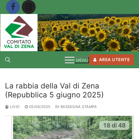
Vai
al
contenuto
AREA UTENTE
MENU
La rabbia della Val di Zena
Cerca:
(Repubblica 5 giugno 2025)
LIVIO
05/06/2025
RASSEGNA STAMPA