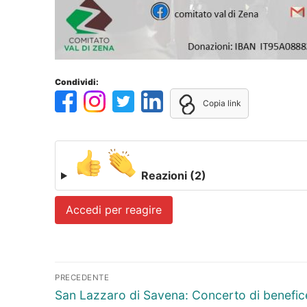
Condividi:
Copia link
Reazioni
(2)
Accedi per reagire
Navigazione
PRECEDENTE
articoli
Articolo
San Lazzaro di Savena: Concerto di benefi