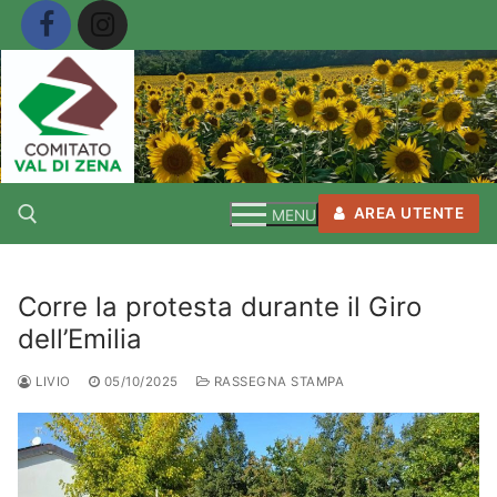
Vai
al
contenuto
AREA UTENTE
MENU
Corre la protesta durante il Giro
Cerca:
dell’Emilia
LIVIO
05/10/2025
RASSEGNA STAMPA