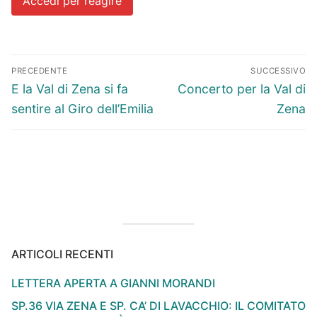
Accedi per reagire
Navigazione
PRECEDENTE
SUCCESSIVO
articoli
Articolo
Articolo
E la Val di Zena si fa
Concerto per la Val di
precedente:
successivo:
sentire al Giro dell’Emilia
Zena
ARTICOLI RECENTI
LETTERA APERTA A GIANNI MORANDI
SP.36 VIA ZENA E SP. CA’ DI LAVACCHIO: IL COMITATO