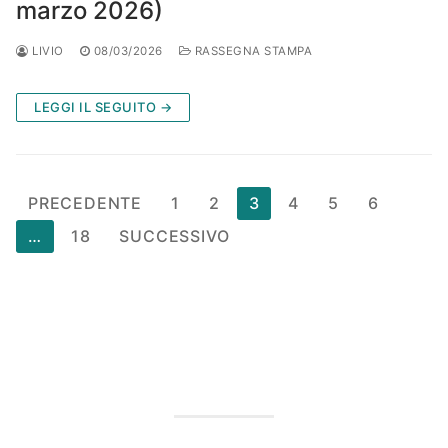
marzo 2026)
LIVIO
08/03/2026
RASSEGNA STAMPA
LEGGI IL SEGUITO →
Paginazione
PRECEDENTE
1
2
3
4
5
6
degli
…
18
SUCCESSIVO
articoli