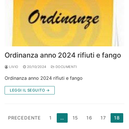
Ordinanza anno 2024 rifiuti e fango
LIVIO
20/10/2024
DOCUMENTI
Ordinanza anno 2024 rifiuti e fango
LEGGI IL SEGUITO →
Paginazione
PRECEDENTE
1
…
15
16
17
18
degli