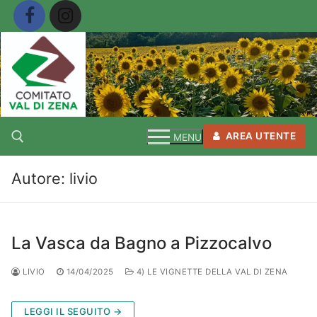
Vai
al
contenuto
AREA UTENTE
MENU
Autore:
livio
Cerca:
La Vasca da Bagno a Pizzocalvo
LIVIO
14/04/2025
4) LE VIGNETTE DELLA VAL DI ZENA
LEGGI IL SEGUITO →