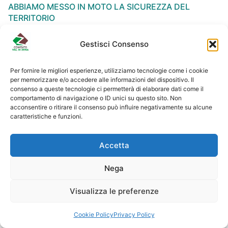
ABBIAMO MESSO IN MOTO LA SICUREZZA DEL
TERRITORIO
Gestisci Consenso
Per fornire le migliori esperienze, utilizziamo tecnologie come i cookie
per memorizzare e/o accedere alle informazioni del dispositivo. Il
NEWSLETTER
consenso a queste tecnologie ci permetterà di elaborare dati come il
comportamento di navigazione o ID unici su questo sito. Non
acconsentire o ritirare il consenso può influire negativamente su alcune
caratteristiche e funzioni.
Accetta
Nega
Visualizza le preferenze
Copyright © 2026 COMITATO VAL dI ZENA
Cookie Policy
Privacy Policy
Social Media Auto Publish
Powered By :
XYZScripts.com