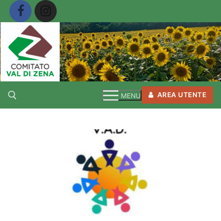
Vai
al
contenuto
AREA UTENTE
MENU
Cerca: